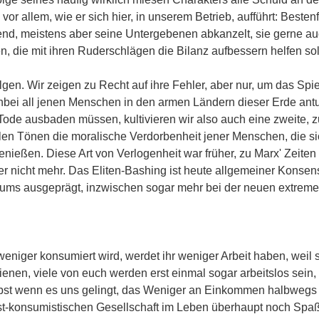
n vor allem, wie er sich hier, in unserem Betrieb, aufführt: Best
nd, meistens aber seine Untergebenen abkanzelt, sie gerne auc
, die mit ihren Ruderschlägen die Bilanz aufbessern helfen sol
ilgen. Wir zeigen zu Recht auf ihre Fehler, aber nur, um das Sp
nbei all jenen Menschen in den armen Ländern dieser Erde antu
 Tode ausbaden müssen, kultivieren wir also auch eine zweite,
llen Tönen die moralische Verdorbenheit jener Menschen, die s
ießen. Diese Art von Verlogenheit war früher, zu Marx' Zeiten
 nicht mehr. Das Eliten-Bashing ist heute allgemeiner Konsens
trums ausgeprägt, inzwischen sogar mehr bei der neuen extrem
eniger konsumiert wird, werdet ihr weniger Arbeit haben, weil s
enen, viele von euch werden erst einmal sogar arbeitslos sei
elbst wenn es uns gelingt, das Weniger an Einkommen halbwegs
post-konsumistischen Gesellschaft im Leben überhaupt noch Spaß 