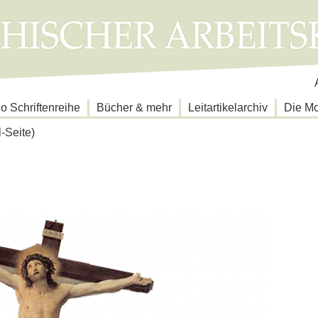
N
ü
 Schriftenreihe
Bücher & mehr
Leitartikelarchiv
Die M
l-Seite)