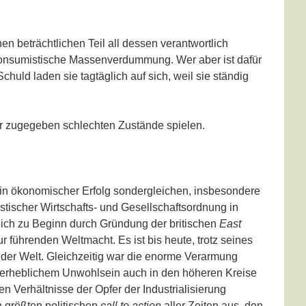
en beträchtlichen Teil all dessen verantwortlich
 konsumistische Massenverdummung. Wer aber ist dafür
huld laden sie tagtäglich auf sich, weil sie ständig
er zugegeben schlechten Zustände spielen.
 ein ökonomischer Erfolg sondergleichen, insbesondere
istischer Wirtschafts- und Gesellschaftsordnung in
leich zu Beginn durch Gründung der britischen
East
r führenden Weltmacht. Es ist bis heute, trotz seines
 der Welt. Gleichzeitig war die enorme Verarmung
zu erheblichem Unwohlsein auch in den höheren Kreise
ren Verhältnisse der Opfer der Industrialisierung
h größten politischen
call to action
aller Zeiten aus, den