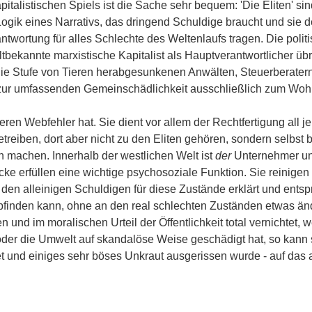
pitalistischen Spiels ist die Sache sehr bequem: 'Die Eliten' si
ogik eines Narrativs, das dringend Schuldige braucht und sie des
ortung für alles Schlechte des Weltenlaufs tragen. Die politis
tbekannte marxistische Kapitalist als Hauptverantwortlicher üb
ie Stufe von Tieren herabgesunkenen Anwälten, Steuerberatern
ur umfassenden Gemeinschädlichkeit ausschließlich zum Wohl 
ren Webfehler hat. Sie dient vor allem der Rechtfertigung all jen
treiben, dort aber nicht zu den Eliten gehören, sondern selbst 
ch machen. Innerhalb der westlichen Welt ist
der
Unternehmer u
ke erfüllen eine wichtige psychosoziale Funktion. Sie reinigen
u den alleinigen Schuldigen für diese Zustände erklärt und ent
 empfinden kann, ohne an den real schlechten Zuständen etwas 
n und im moralischen Urteil der Öffentlichkeit total vernichte
oder die Umwelt auf skandalöse Weise geschädigt hat, so kann 
et und einiges sehr böses Unkraut ausgerissen wurde - auf das 