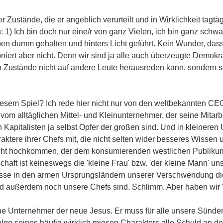
Zustände, die er angeblich verurteilt und in Wirklichkeit tagtägl
) Ich bin doch nur eine/r von ganz Vielen, ich bin ganz schwac
n dumm gehalten und hinters Licht geführt. Kein Wunder, dass 
niert aber nicht. Denn wir sind ja alle auch überzeugte Demokr
en Zustände nicht auf andere Leute herausreden kann, sondern sel
esem Spiel? Ich rede hier nicht nur von den weltbekannten CEO
vom alltäglichen Mittel- und Kleinunternehmer, der seine Mita
nen Kapitalisten ja selbst Opfer der großen sind. Und in kleine
raktere ihrer Chefs mit, die nicht selten wider besseres Wissen u
acht hochkommen, der dem konsumierenden westlichen Publikum 
chaft ist keineswegs die 'kleine Frau' bzw. 'der kleine Mann' u
isse in den armen Ursprungsländern unserer Verschwendung die 
und außerdem noch unsere Chefs sind. Schlimm. Aber haben wir
rne Unternehmer der neue Jesus. Er muss für alle unsere Sünde
olge seines häufig wirklich miesen Charakters alle Schuld an d