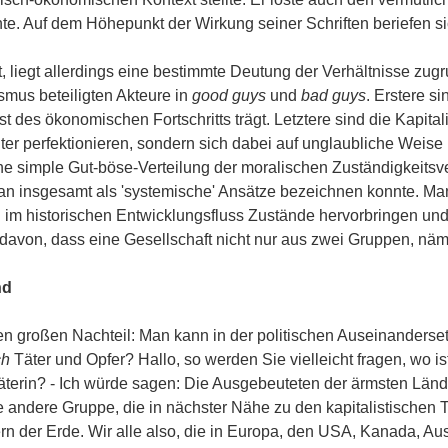
te. Auf dem Höhepunkt der Wirkung seiner Schriften beriefen sic
, liegt allerdings eine bestimmte Deutung der Verhältnisse zug
ismus beteiligten Akteure in
good guys
und
bad guys
. Erstere s
t des ökonomischen Fortschritts trägt. Letztere sind die Kapita
ter perfektionieren, sondern sich dabei auf unglaubliche Weise 
 simple Gut-böse-Verteilung der moralischen Zuständigkeitsve
man insgesamt als 'systemische' Ansätze bezeichnen konnte. Ma
 im historischen Entwicklungsfluss Zustände hervorbringen und
davon, dass eine Gesellschaft nicht nur aus zwei Gruppen, näml
nd
nen großen Nachteil: Man kann in der politischen Auseinander
ch
Täter und Opfer? Hallo, so werden Sie vielleicht fragen, wo i
terin? - Ich würde sagen: Die Ausgebeuteten der ärmsten Länder 
 andere Gruppe, die in nächster Nähe zu den kapitalistischen Tä
n der Erde. Wir alle also, die in Europa, den USA, Kanada, Au