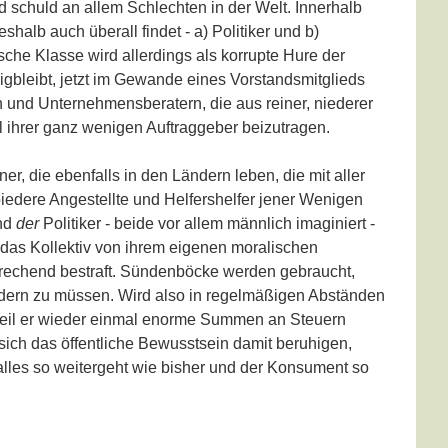
nd schuld an allem Schlechten in der Welt. Innerhalb
halb auch überall findet - a) Politiker und b)
che Klasse wird allerdings als korrupte Hure der
rigbleibt, jetzt im Gewande eines Vorstandsmitglieds
 und Unternehmensberatern, die aus reiner, niederer
ihrer ganz wenigen Auftraggeber beizutragen.
er, die ebenfalls in den Ländern leben, die mit aller
biedere Angestellte und Helfershelfer jener Wenigen
nd
der
Politiker - beide vor allem männlich imaginiert -
 das Kollektiv von ihrem eigenen moralischen
sprechend bestraft. Sündenböcke werden gebraucht,
ändern zu müssen. Wird also in regelmäßigen Abständen
t, weil er wieder einmal enorme Summen an Steuern
sich das öffentliche Bewusstsein damit beruhigen,
alles so weitergeht wie bisher und der Konsument so