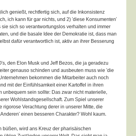
ich genießt, rechtfertig sich, auf die Inkonsistenz
h, ich kann für gar nichts, und 2) 'diese Konsumenten'
sie sich so verantwortungslos verhalten und immer
aten, und die basale Idee der Demokratie ist, dass man
bst dafür verantwortlich ist, aktiv an ihrer Besserung
's, den Elon Musk und Jeff Bezos, die ja geradezu
rbeiter genauso schinden und ausbeuten muss wie 'die
ren Unternehmen bekommen die Mitarbeiter auch noch
nd mit der Einfühlsamkeit einer Kartoffel in ihren
unbequem sein sollte: Das zwar nicht materielle,
nserer Wohlstandsgesellschaft. Zum Spiel unserer
rigorose Verachtung derer in unserer Mitte, die
 'Anderen' einen besseren Charakter? Wohl kaum.
n büßen, wird ans Kreuz der pharisäischen
en üblen Zuständen unserer Welt. Das sieht man ja