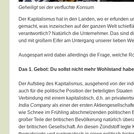
Geheiligt sei der verfluchte Konsum
Der Kapitalismus hat in den Landen, wo er erfunden und
gemacht, was inzwischen auf der ganzen Welt schiefl
verantwortlich? Natürlich die Unternehmer. Das sind di
und mit großem Eifer am Untergang unserer lieben Welt
Ausgespart wird dabei allerdings die Frage, welche 
Das 1. Gebot: Du sollst nicht mehr Wohlstand habe
Der Aufstieg des Kapitalismus, ausgehend von der indu
auch für die politische Position der beteiligten Staat
Verbindung mit einem kapitalistisch, d.h. an privatwi
India Company
als einer der ersten Aktiengesellschaft
wie Schnee im Frühling abschmelzenden politischen Ei
großer Teile der britischen Bevölkerung natürlich übe
der britischen Gesellschaft. An diesen Zündstoff legte K
thematisierte und systematisch in einen politisch-hist