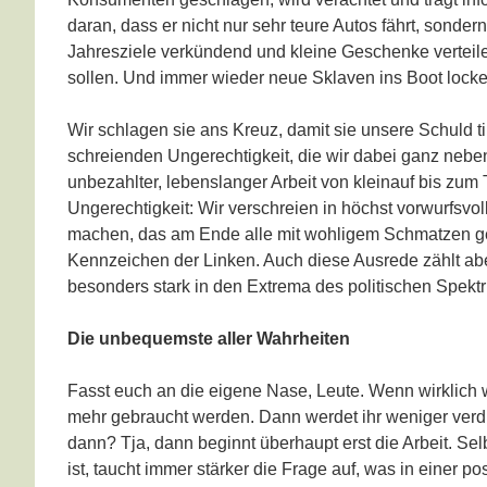
daran, dass er nicht nur sehr teure Autos fährt, sonder
Jahresziele verkündend und kleine Geschenke verteile
sollen. Und immer wieder neue Sklaven ins Boot locken
Wir schlagen sie ans Kreuz, damit sie unsere Schuld t
schreienden Ungerechtigkeit, die wir dabei ganz nebe
unbezahlter, lebenslanger Arbeit von kleinauf bis zum
Ungerechtigkeit: Wir verschreien in höchst vorwurfsvo
machen, das am Ende alle mit wohligem Schmatzen gen
Kennzeichen der Linken. Auch diese Ausrede zählt aber
besonders stark in den Extrema des politischen Spek
Die unbequemste aller Wahrheiten
Fasst euch an die eigene Nase, Leute. Wenn wirklich w
mehr gebraucht werden. Dann werdet ihr weniger verdi
dann? Tja, dann beginnt überhaupt erst die Arbeit. S
ist, taucht immer stärker die Frage auf, was in einer 