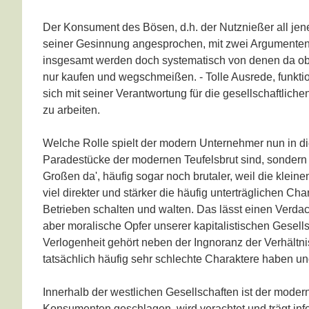
Der Konsument des Bösen, d.h. der Nutznießer all jener 
seiner Gesinnung angesprochen, mit zwei Argumenten: 1
insgesamt werden doch systematisch von denen da obe
nur kaufen und wegschmeißen. - Tolle Ausrede, funktio
sich mit seiner Verantwortung für die gesellschaftlich
zu arbeiten.
Welche Rolle spielt der modern Unternehmer nun in di
Paradestücke der modernen Teufelsbrut sind, sondern 
Großen da', häufig sogar noch brutaler, weil die klei
viel direkter und stärker die häufig unterträglichen Cha
Betrieben schalten und walten. Das lässt einen Verd
aber moralische Opfer unserer kapitalistischen Gesells
Verlogenheit gehört neben der Ingnoranz der Verhältn
tatsächlich häufig sehr schlechte Charaktere haben 
Innerhalb der westlichen Gesellschaften ist der mode
Konsumenten geschlagen, wird verachtet und trägt inf