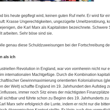
 bis heute gepflegt wird, keinen guten Ruf mehr. Er wird für ein
äuft: Krasse Ungerechtigkeiten, ungezügelte Umeltzerstörung,
ejenigen, die Karl Marx als Kapitalisten bezeichnete. Schwere Sc
 arbeiten. Sehr böse sind sie.
Rolle genau diese Schuldzuweisungen bei der Fortschreibung d
n als ich
striellen Revolution in England, war von vornherein nicht nur
en im internationalen Machtgefüge. Durch die Kombination kapital
rtschaftlischer Gewinnmaximierung orientierten Kolonialismus (g
en der Welt) schaffte England im 19. Jahrhundert den Aufstieg zu
nflusses, immer noch Sitz eines der mächtigsten Finanzplätze
rall sichtbar und führte schon zu Beginn des 19. Jahrhunderts 
arl Marx sehr erfolgreich die Lunte, indem er nicht nur die bitte
orisch-ökonomischen Kontext stellte. Er löste auch den vermutlic