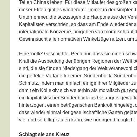
Teilen Chinas leben. Für diese Mitläufer des großen ka
dieser Eliten gibt es wiederum - immer in der simplen L
Unternehmer, die sozusagen die Hauptmasse der Verantw
Kapitalisten verschrien, so dass am Ende wieder der al
internationale Konzerne, umgeben von moralisch auf d
Gewinnsucht alle normativen Winkelzüge nutzen, um z
Eine 'nette' Geschichte. Pech nur, dass sie einen schwe
Kraft die Ausbeutung der übrigen Regionen der Welt be
sind, die sie für den Niedergang der Welt verantwortli
die perfekte Vorlage für einen Sündenbock. Sündenböc
Schmutz, indem man einfach einige ihrer Mitglieder z
damit ein Kollektiv sich weiterhin als moralisch gut
ein kapitalistischer Sündenbock ins Gefängnis geworfe
hinterzogen, einen betrügerischen Bankrott hingelegt 
dass wieder einmal der gesellschaftliche Garten gejät
viel und so billig kaufen kann, wie nur irgend möglich.
Schlagt sie ans Kreuz