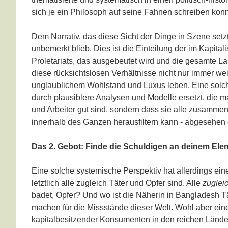
sich je ein Philosoph auf seine Fahnen schreiben konn
Dem Narrativ, das diese Sicht der Dinge in Szene setzt
unbemerkt blieb. Dies ist die Einteilung der im Kapital
Proletariats, das ausgebeutet wird und die gesamte Las
diese rücksichtslosen Verhältnisse nicht nur immer wei
unglaublichem Wohlstand und Luxus leben. Eine solche
durch plausiblere Analysen und Modelle ersetzt, die 
und Arbeiter gut sind, sondern dass sie alle zusammen
innerhalb des Ganzen herausfiltern kann - abgesehen 
Das 2. Gebot: Finde die Schuldigen an deinem Ele
Eine solche systemische Perspektiv hat allerdings ei
letztlich alle zugleich Täter und Opfer sind. Alle
zuglei
badet, Opfer? Und wo ist die Näherin in Bangladesh Tä
machen für die Missstände dieser Welt. Wohl aber eine
kapitalbesitzender Konsumenten in den reichen Länder