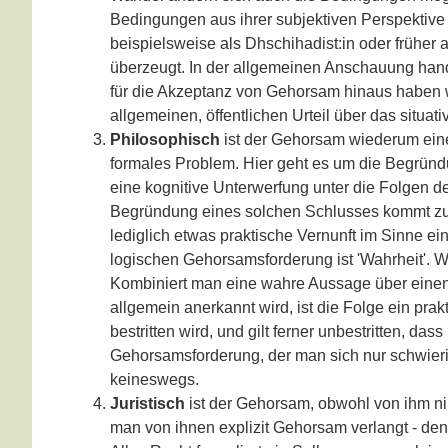
Bedingungen aus ihrer subjektiven Perspektive 
beispielsweise als Dhschihadist:in oder früher 
überzeugt. In der allgemeinen Anschauung han
für die Akzeptanz von Gehorsam hinaus haben w
allgemeinen, öffentlichen Urteil über das situat
Philosophisch
ist der Gehorsam wiederum eine
formales Problem. Hier geht es um die Begründ
eine kognitive Unterwerfung unter die Folgen d
Begründung eines solchen Schlusses kommt zu e
lediglich etwas praktische Vernunft im Sinne e
logischen Gehorsamsforderung ist 'Wahrheit'. W
Kombiniert man eine wahre Aussage über eine
allgemein anerkannt wird, ist die Folge ein pr
bestritten wird, und gilt ferner unbestritten, da
Gehorsamsforderung, der man sich nur schwierig
keineswegs.
Juristisch
ist der Gehorsam, obwohl von ihm nir
man von ihnen explizit Gehorsam verlangt - de