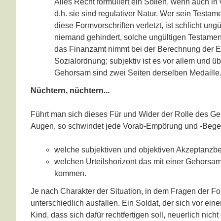
Alles Recht formuliert ein Sollen, wenn auch 
d.h. sie sind regulativer Natur. Wer sein Testame
diese Formvorschriften verletzt, ist schlicht un
niemand gehindert, solche ungültigen Testament
das Finanzamt nimmt bei der Berechnung der Erb
Sozialordnung; subjektiv ist es vor allem und ü
Gehorsam sind zwei Seiten derselben Medaille
Nüchtern, nüchtern...
Führt man sich dieses Für und Wider der Rolle des G
Augen, so schwindet jede Vorab-Empörung und -Begeist
welche subjektiven und objektiven Akzeptanzbe
welchen Urteilshorizont das mit einer Gehorsa
kommen.
Je nach Charakter der Situation, in dem Fragen der F
unterschiedlich ausfallen. Ein Soldat, der sich vor e
Kind, dass sich dafür rechtfertigen soll, neuerlich nic