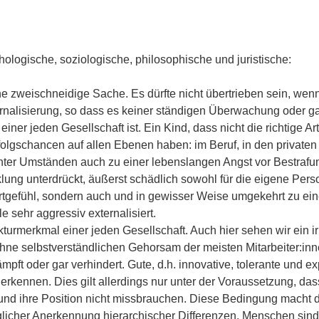
ologische, soziologische, philosophische und juristische:
e zweischneidige Sache. Es dürfte nicht übertrieben sein, wen
ternalisierung, so dass es keiner ständigen Überwachung oder g
einer jeden Gesellschaft ist. Ein Kind, dass nicht die richtige A
folgschancen auf allen Ebenen haben: im Beruf, in den privaten 
 unter Umständen auch zu einer lebenslangen Angst vor Bestraf
lung unterdrückt, äußerst schädlich sowohl für die eigene Pers
rtgefühl, sondern auch und in gewisser Weise umgekehrt zu eine
e sehr aggressiv externalisiert.
turmerkmal einer jeden Gesellschaft. Auch hier sehen wir ein irri
ne selbstverständlichen Gehorsam der meisten Mitarbeiter:inn
dämpft oder gar verhindert. Gute, d.h. innovative, tolerante und
nerkennen. Dies gilt allerdings nur unter der Voraussetzung, das
und ihre Position nicht missbrauchen. Diese Bedingung macht d
icher Anerkennung hierarchischer Differenzen. Menschen sind