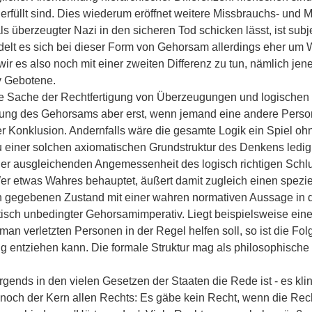
erfüllt sind. Dies wiederum eröffnet weitere Missbrauchs- und 
als überzeugter Nazi in den sicheren Tod schicken lässt, ist sub
delt es sich bei dieser Form von Gehorsam allerdings eher um
ir es also noch mit einer zweiten Differenz zu tun, nämlich j
iv Gebotene.
 Sache der Rechtfertigung von Überzeugungen und logischen S
ung des Gehorsams aber erst, wenn jemand eine andere Person d
er Konklusion. Andernfalls wäre die gesamte Logik ein Spiel oh
iner solchen axiomatischen Grundstruktur des Denkens lediglic
iner ausgleichenden Angemessenheit des logisch richtigen Schlu
er etwas Wahres behauptet, äußert damit zugleich einen spezie
n gegebenen Zustand mit einer wahren normativen Aussage in 
aktisch unbedingter Gehorsamimperativ. Liegt beispielsweise ei
ss man verletzten Personen in der Regel helfen soll, so ist die F
 entziehen kann. Die formale Struktur mag als philosophische F
gends in den vielen Gesetzen der Staaten die Rede ist - es kli
nnoch der Kern allen Rechts: Es gäbe kein Recht, wenn die Re