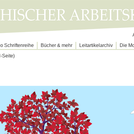
N
ü
 Schriftenreihe
Bücher & mehr
Leitartikelarchiv
Die M
l-Seite)