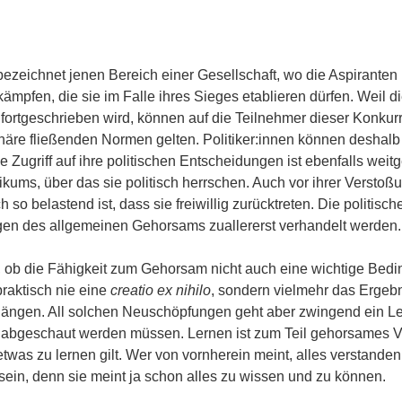
ie bezeichnet jenen Bereich einer Gesellschaft, wo die Aspirant
mpfen, die sie im Falle ihres Sieges etablieren dürfen. Weil d
 fortgeschrieben wird, können auf die Teilnehmer dieser Konku
Sphäre fließenden Normen gelten. Politiker:innen können deshal
iche Zugriff auf ihre politischen Entscheidungen ist ebenfalls we
ikums, über das sie politisch herrschen. Auch vor ihrer Versto
ch so belastend ist, dass sie freiwillig zurücktreten. Die politi
gen des allgemeinen Gehorsams zuallererst verhandelt werden.
, ob die Fähigkeit zum Gehorsam nicht auch eine wichtige Bedin
praktisch nie eine
creatio ex nihilo
, sondern vielmehr das Ergeb
en. All solchen Neuschöpfungen geht aber zwingend ein Lernp
geschaut werden müssen. Lernen ist zum Teil gehorsames Verh
as zu lernen gilt. Wer von vornherein meint, alles verstanden
sein, denn sie meint ja schon alles zu wissen und zu können.