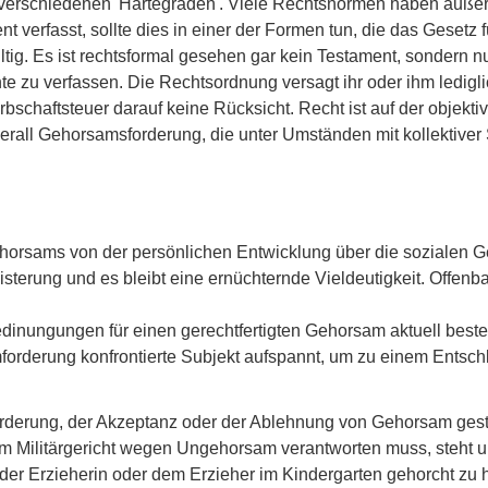
in verschiedenen 'Härtegraden'. Viele Rechtsnormen haben äuße
nt verfasst, sollte dies in einer der Formen tun, die das Gesetz 
gültig. Es ist rechtsformal gesehen gar kein Testament, sondern 
e zu verfassen. Die Rechtsordnung versagt ihr oder ihm ledigl
schaftsteuer darauf keine Rücksicht. Recht ist auf der objekt
berall Gehorsamsforderung, die unter Umständen mit kollektiver 
.
ehorsams von der persönlichen Entwicklung über die sozialen 
erung und es bleibt eine ernüchternde Vieldeutigkeit. Offenba
dinungungen für einen gerechtfertigten Gehorsam aktuell best
mforderung konfrontierte Subjekt aufspannt, um zu einem Ents
orderung, der Akzeptanz oder der Ablehnung von Gehorsam geste
inem Militärgericht wegen Ungehorsam verantworten muss, steht
ht der Erzieherin oder dem Erzieher im Kindergarten gehorcht zu