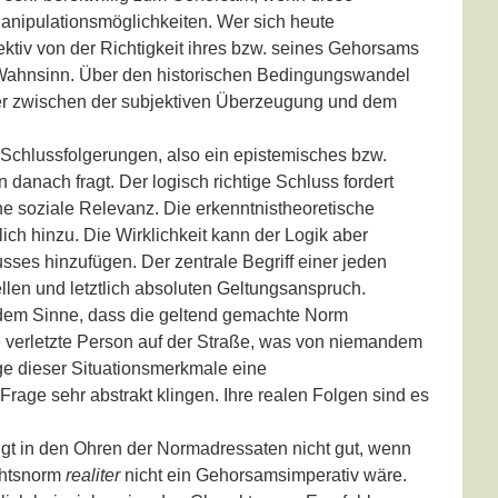
Manipulationsmöglichkeiten. Wer sich heute
jektiv von der Richtigkeit ihres bzw. seines Gehorsams
 Wahnsinn. Über den historischen Bedingungswandel
ener zwischen der subjektiven Überzeugung und dem
chlussfolgerungen, also ein epistemisches bzw.
anach fragt. Der logisch richtige Schluss fordert
ne soziale Relevanz. Die erkenntnistheoretische
h hinzu. Die Wirklichkeit kann der Logik aber
sses hinzufügen. Der zentrale Begriff einer jeden
llen und letztlich absoluten Geltungsanspruch.
dem Sinne, dass die geltend gemachte Norm
ne verletzte Person auf der Straße, was von niemandem
olge dieser Situationsmerkmale eine
rage sehr abstrakt klingen. Ihre realen Folgen sind es
ngt in den Ohren der Normadressaten nicht gut, wenn
chtsnorm
realiter
nicht ein Gehorsamsimperativ wäre.