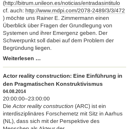
(
http://bitrum.unileon.es/noticias/entradasintitulo
cf. auch:
http://www.mdpi.com/2078-2489/3/3/472
) möchte uns Rainer E. Zimmermann einen
Überblick über Fragen der Grundlegung von
Systemen und ihrer Emergenz geben. Der
Schwerpunkt soll dabei auf dem Problem der
Begründung liegen.
Grundlagen
Weiterlesen …
des
Systemparadigmas
Actor reality construction: Eine Einführung in
(Rainer
den Pragmatischen Konstruktivismus
E.
04.08.2014
Zimmermann)
20:00:00–23:00:00
Die
Actor reality construction
(ARC) ist ein
interdisziplinäres Forschernetz mit Sitz in Aarhus
(NL), dass sich mit der Perspektive des
Menschen als Akteur der