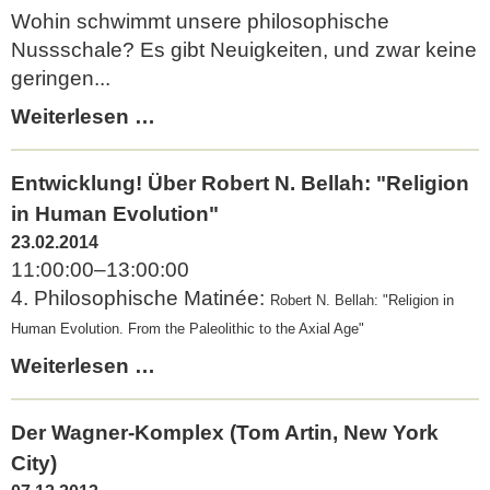
Anthropologie
Wohin schwimmt unsere philosophische
Nussschale? Es gibt Neuigkeiten, und zwar keine
geringen...
MoMo
Weiterlesen …
auf
großer
Entwicklung! Über Robert N. Bellah: "Religion
Fahrt...
in Human Evolution"
23.02.2014
11:00:00–13:00:00
4. Philosophische Matinée:
Robert N. Bellah: "Religion in
Human Evolution. From the Paleolithic to the Axial Age"
Entwicklung!
Weiterlesen …
Über
Robert
Der Wagner-Komplex (Tom Artin, New York
N.
City)
Bellah: