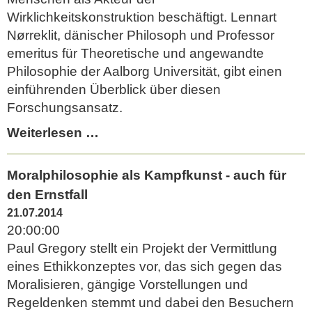
Wirklichkeitskonstruktion beschäftigt. Lennart
Nørreklit, dänischer Philosoph und Professor
emeritus für Theoretische und angewandte
Philosophie der Aalborg Universität, gibt einen
einführenden Überblick über diesen
Forschungsansatz.
Actor
Weiterlesen …
reality
construction:
Moralphilosophie als Kampfkunst - auch für
Eine
den Ernstfall
Einführung
21.07.2014
in
20:00:00
den
Paul Gregory stellt ein Projekt der Vermittlung
Pragmatischen
eines Ethikkonzeptes vor, das sich gegen das
Konstruktivismus
Moralisieren, gängige Vorstellungen und
Regeldenken stemmt und dabei den Besuchern