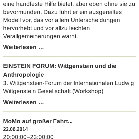
eine handfeste Hilfe bietet, aber eben ohne sie zu
bevormunden. Dazu führt er ein ausgereiftes
Modell vor, das vor allem Unterscheidungen
hervorhebt und vor allzu leichten
Verallgemeinerungen warnt.
Moralphilosophie
Weiterlesen …
als
Kampfkunst
EINSTEIN FORUM: Wittgenstein und die
-
Anthropologie
auch
3. Wittgenstein-Forum der Internationalen Ludwig
für
Wittgenstein Gesellschaft (Workshop)
den
EINSTEIN
Weiterlesen …
Ernstfall
FORUM:
Wittgenstein
MoMo auf großer Fahrt...
und
22.06.2014
die
20:00:00–23:00:00