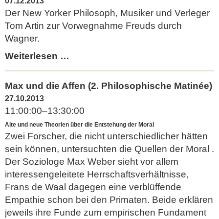
07.12.2013
"Religion
Der New Yorker Philosoph, Musiker und Verleger
in
Tom Artin zur Vorwegnahme Freuds durch
Human
Wagner.
Evolution"
Der
Weiterlesen …
Wagner-
Komplex
Max und die Affen (2. Philosophische Matinée)
(Tom
27.10.2013
Artin,
11:00:00–13:30:00
New
Alte und neue Theorien über die Entstehung der Moral
York
Zwei Forscher, die nicht unterschiedlicher hätten
City)
sein können, untersuchten die Quellen der Moral .
Der Soziologe Max Weber sieht vor allem
interessengeleitete Herrschaftsverhältnisse,
Frans de Waal dagegen eine verblüffende
Empathie schon bei den Primaten. Beide erklären
jeweils ihre Funde zum empirischen Fundament